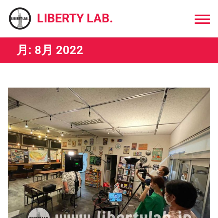
Skip
to
LIBERTY LAB.
content
月:
8月 2022