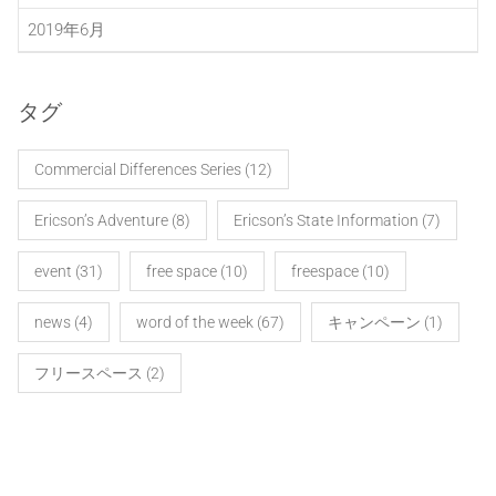
2019年6月
タグ
Commercial Differences Series
(12)
Ericson’s Adventure
(8)
Ericson’s State Information
(7)
event
(31)
free space
(10)
freespace
(10)
news
(4)
word of the week
(67)
キャンペーン
(1)
フリースペース
(2)