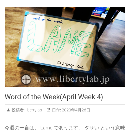
Word of the Week(April Week 4)
投稿者:
libertylab
日付:
2020年4月26日
今週の一言は、 Lame であります。 ダサい という意味