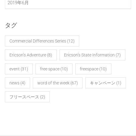
2019年6月
タグ
Commercial Differences Series
(12)
Ericson’s Adventure
(8)
Ericson’s State Information
(7)
event
(31)
free space
(10)
freespace
(10)
news
(4)
word of the week
(67)
キャンペーン
(1)
フリースペース
(2)