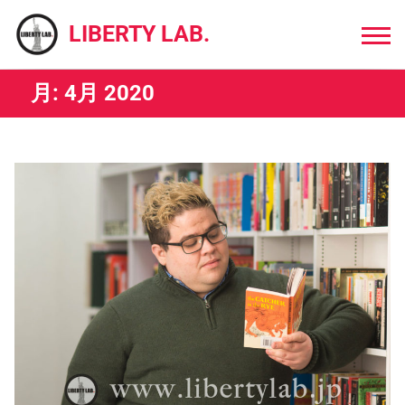
Skip
to
LIBERTY LAB.
content
月:
4月 2020