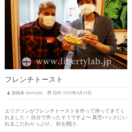
フレンチトースト
投稿者:
libertylab
日付:
2020年4月24日
エリクソンがフレンチトーストを作って持ってきてく
れました！ 自分で作ったそうですよ〜 真空パックにい
れるこだわりっぷり。 封を開け…