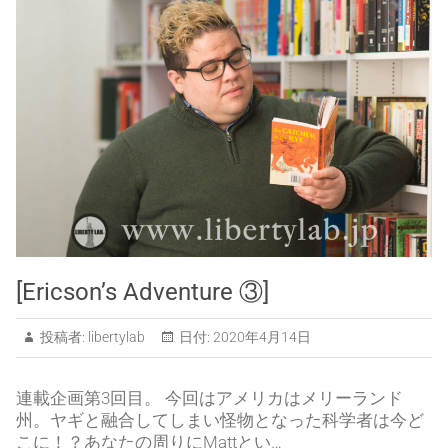
[Ericson’s Adventure ③]
投稿者:
libertylab
日付:
2020年4月14日
連載企画第3回目。 今回はアメリカはメリーランド
州。ヤギと融合してしまい怪物となった科学者は今ど
こに！？あなたの周りにMattとい…