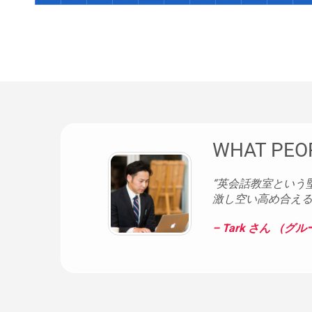
WHAT PEO
“英会話教室という
激し空い高め合える
– Tark さん （