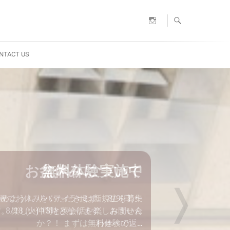
Instagram
NTACT US
無料体験実施中
❭
はじめよう！ リバティラボは新規生を募集
。 楽しい仲間と英会話を楽しみません
か？！ まずは無料体験で、…