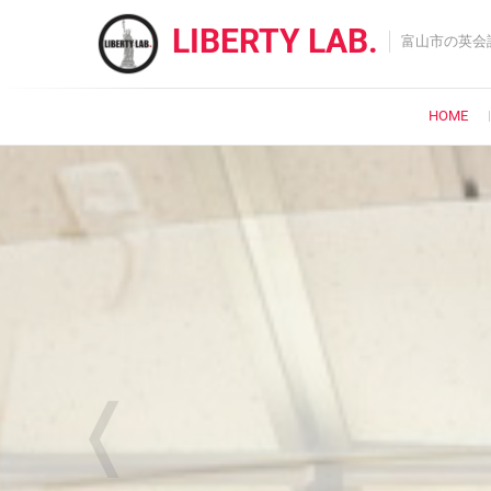
Skip
LIBERTY LAB.
to
富山市の英会
content
HOME
❬