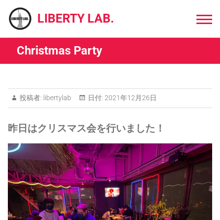
Skip
to
LIBERTY LAB.
content
Christmas Party
投稿者:
libertylab
日付:
2021年12月26日
昨日はクリスマス会を行いました！