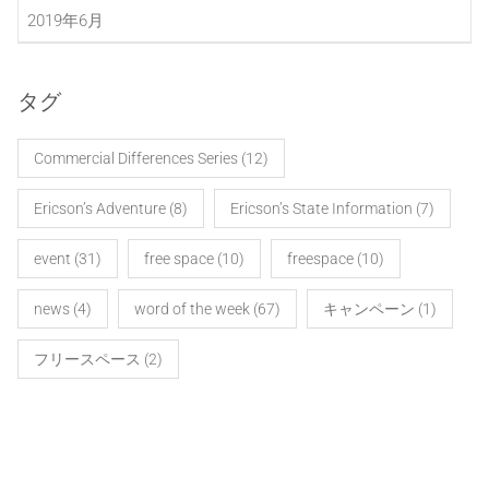
2019年6月
タグ
Commercial Differences Series
(12)
Ericson’s Adventure
(8)
Ericson’s State Information
(7)
event
(31)
free space
(10)
freespace
(10)
news
(4)
word of the week
(67)
キャンペーン
(1)
フリースペース
(2)