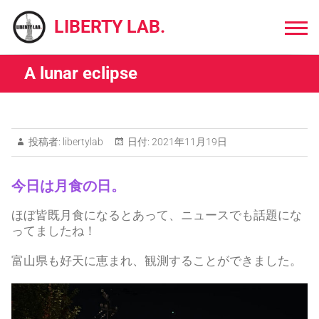
Skip
to
LIBERTY LAB.
content
A lunar eclipse
投稿者:
libertylab
日付:
2021年11月19日
今日は月食の日。
ほぼ皆既月食になるとあって、ニュースでも話題にな
ってましたね！
富山県も好天に恵まれ、観測することができました。