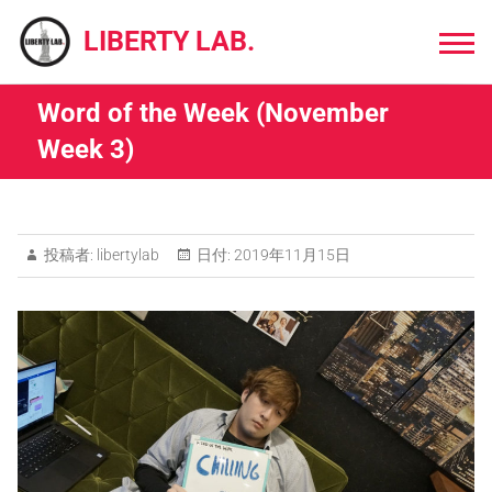
Skip
to
LIBERTY LAB.
content
Word of the Week (November
Week 3)
投稿者:
libertylab
日付:
2019年11月15日