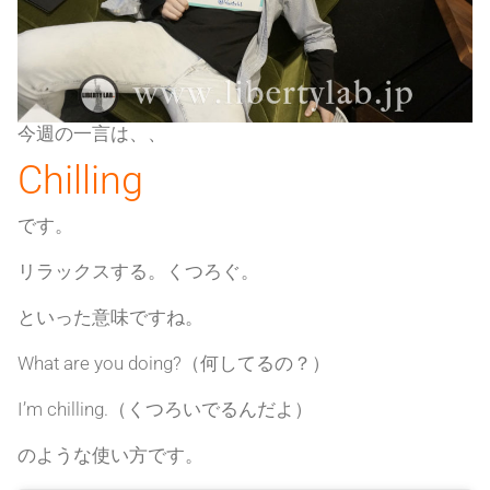
今週の一言は、、
Chilling
です。
リラックスする。くつろぐ。
といった意味ですね。
What are you doing?（何してるの？）
I’m chilling.（くつろいでるんだよ）
のような使い方です。