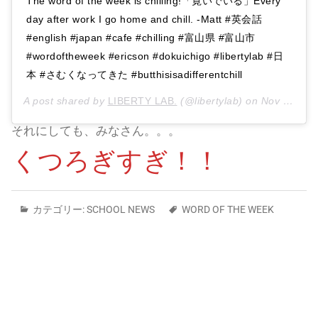
The word of the week is chilling!「寛いでいる」Every
day after work I go home and chill. -Matt #英会話
#english #japan #cafe #chilling #富山県 #富山市
#wordoftheweek #ericson #dokuichigo #libertylab #日
本 #さむくなってきた #butthisisadifferentchill
A post shared by
LIBERTY LAB.
(@libertylab) on
Nov 15, 2019 at 3:12am PST
それにしても、みなさん。。。
くつろぎすぎ！！
カテゴリー:
SCHOOL NEWS
WORD OF THE WEEK