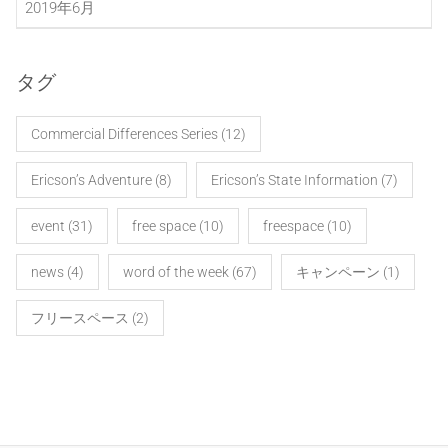
2019年6月
タグ
Commercial Differences Series
(12)
Ericson’s Adventure
(8)
Ericson’s State Information
(7)
event
(31)
free space
(10)
freespace
(10)
news
(4)
word of the week
(67)
キャンペーン
(1)
フリースペース
(2)