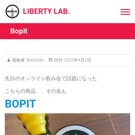
Skip
to
LIBERTY LAB.
content
Bopit
投稿者:
libertylab
日付:
2022年4月2日
先日のオンライン飲み会で話題になった
こちらの商品、、その名も
BOPIT