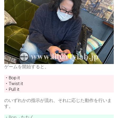
ゲームを開始すると、
・Bop it
・Twist it
・Pull it
のいずれかの指示が流れ、それに応じた動作を行いま
す。
・Bop→たたく