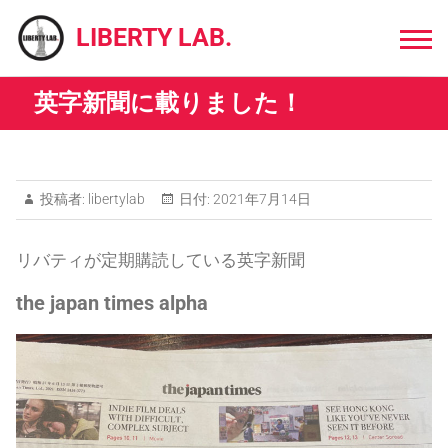
Skip
to
LIBERTY LAB.
content
英字新聞に載りました！
投稿者:
libertylab
日付:
2021年7月14日
リバティが定期購読している英字新聞
the japan times alpha