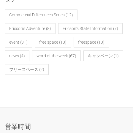
Commercial Differences Series
(12)
Ericson’s Adventure
(8)
Ericson’s State Information
(7)
event
(31)
free space
(10)
freespace
(10)
news
(4)
word of the week
(67)
キャンペーン
(1)
フリースペース
(2)
営業時間