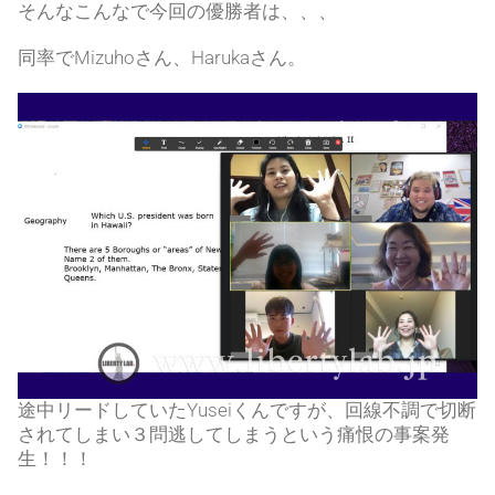
そんなこんなで今回の優勝者は、、、
同率でMizuhoさん、Harukaさん。
途中リードしていたYuseiくんですが、回線不調で切断
されてしまい３問逃してしまうという痛恨の事案発
生！！！