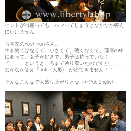
ヒントが出揃っても、ハマってしまうとなかなか答え
にいけません。
写真左のYoshinoriさん。
生き物ではなくて、小さくて、硬くなくて、部屋の中
にあって、女子が好きで、男子は持っていなく
て、、、というところまで辿り着いたのですが、、、
なかなか答え「doll（人形)」が出てきません！！
そんなこんなで大盛り上がりとなったPub English。