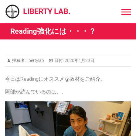
Skip
to
LIBERTY LAB.
content
Reading強化には・・・？
投稿者:
libertylab
日付:
2020年1月23日
今日はReadingにオススメな教材をご紹介。
阿部が読んでいるのは、、