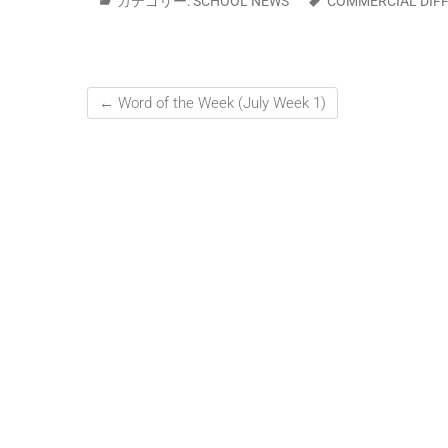
カテゴリー:
SCHOOL NEWS
COMMERCIAL DIFF
←
Word of the Week (July Week 1)