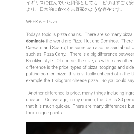
イギリスに住んでいた阿部としても、ピザはすごく安
より、日常的に食べる吉野家のような存在です。
WEEK 6 – Pizza
Today’s topic is pizza chains. There are so many pizza 
dominate
the world are Pizza Hut and Dominos. There 
Caesars and Sbarro; the same can also be said about Jap
such as, Pizza Carry. There is a big difference between 
Brooklyn style. Of course, the size, as with many other 
difference is the price, types of pizza, toppings and si
putting corn on pizza; this is virtually
unheard of in the U
example the 1 kilogram cheese pizza. So you could say
Another difference is price, many things including ing
cheaper. On average, in my opinion, the U.S. is 30 perce
that it is much quicker. There are many differences but 
their unique points.