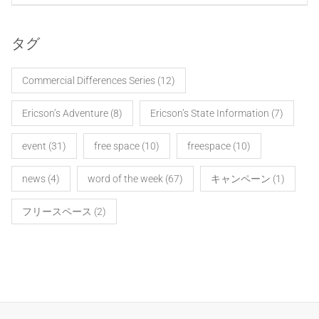
タグ
Commercial Differences Series
(12)
Ericson’s Adventure
(8)
Ericson’s State Information
(7)
event
(31)
free space
(10)
freespace
(10)
news
(4)
word of the week
(67)
キャンペーン
(1)
フリースペース
(2)