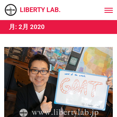
Skip
to
LIBERTY LAB.
content
月:
2月 2020