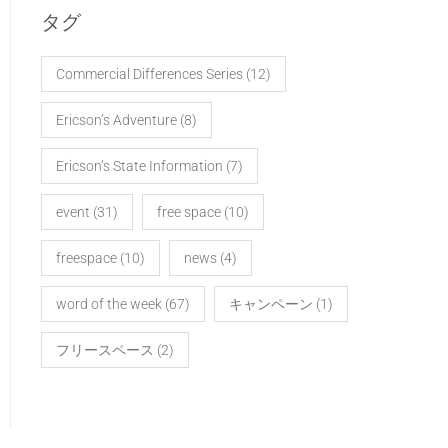
タグ
Commercial Differences Series
(12)
Ericson’s Adventure
(8)
Ericson’s State Information
(7)
event
(31)
free space
(10)
freespace
(10)
news
(4)
word of the week
(67)
キャンペーン
(1)
フリースペース
(2)