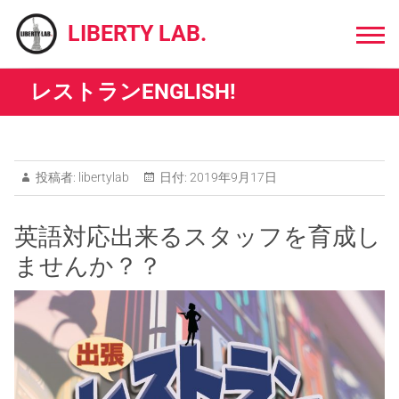
Skip
to
LIBERTY LAB.
content
レストランENGLISH!
投稿者:
libertylab
日付:
2019年9月17日
英語対応出来るスタッフを育成し
ませんか？？