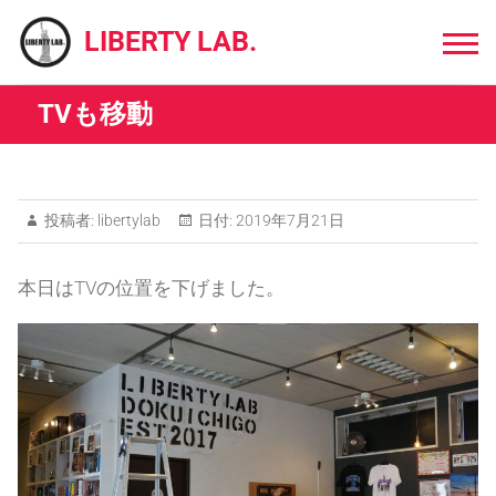
Skip
to
LIBERTY LAB.
content
TVも移動
投稿者:
libertylab
日付:
2019年7月21日
本日はTVの位置を下げました。